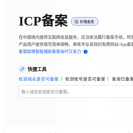
ICP备案
秒懂备案
大模型
产品
解决方案
权益
定价
云市场
伙伴
服务
了解阿里云
产品动态
精
精选解决方案
普
产
精
成
售
为
AI
价
数
成
企
天
AI
配
基
产
阿
市
创
专
服
开
加
千问AI平台
大模型
在中国境内提供互联网信息服务，应当依法履行备案手续。阿
阿里云 OPC
选
惠
品
选
为
前
什
特
格
据
为
业
池
场
置
础
品
里
场
新
业
务
发
入
产品用户提供填写简单顺畅、审核专业高效的免费网站/App备
创新助力计
睿译宝，AI翻译排版一
千问官方 MaaS 平台
Qwen Audio：打
一句话生成原生可编辑精美 PPT 文稿
为企业打
Agency Agents：拥有专属领域专家
NEW
NEW
PolarDB
产
上
定
商
销
咨
么
惠
计
与
产
增
大
景
报
软
伙
云
活
加
服
伙
者
我
划
备案助理智能辅助备案省时又省力
上传文档即自动完成翻译和格式还原
Agentic
Qwen-Audio-3.0-Realtime 端到端实时语音角色扮演
输入一句话想法, 轻松生成专业的 PPT
多领域专家智能体,一键组建 AI 虚拟交付团队
品
云
价
城
售
询
选
算
API
品
值
赛
体
价
件
伴
认
动
速
务
伴
社
们
Database 发
至高可申
智
伙
择
器
伙
服
验
器
合
证
合
区
GLM-5.2：长任务时代开源旗舰模型
即刻拥有 DeepSeek-V4-Pro
一键部署幻兽
HappyHorse 打造一站式影视创作平台
布
HOT
大模型
启
精选产品
精选解决方案
大
普
在
域
云
2026
上
请百万元
数
伴
阿
伴
务
作
作
快捷工具
真正可用的 1M 上下文,一次完成代码全链路开发
轻松解锁专属 DeepSeek-V4-Pro
一键购买专属联机服务器，轻松开启游戏
可视化编排打通从文字构思到成片全链路闭环
了解云产品的定价详情
AI
模
惠
线
名
服
阿里
云
据
AI
网
AI
Windows
域
Careers
Token 补
里
计
计
秒悟 Meoo
普
自助选配和估算价格
一站式生成采
人工智能与机器学习
AI
检测域名是否可备案
检测账号是否可备案
查询已备
型
上
服
与
务
云峰
场
集
Coding
站
算
名
分
产
企
大
博
云
Hermes Agent，打造自进化智能体
5 分钟轻松部署专属 
划
高效搭建 AI 智能体与工作流应用
划
漫剧工坊：一站式动画创作平台
贴，五大
CLI 支持一
HOT
惠
服
云
务
网
器
会
景
宝塔
社
建
法
文本
图
语
智能编程，一键
销
品
业
模
文
云
键部署项目
自主进化，持久记忆，越用越聪明
从聊天伙伴进化为能主动干活的本地数字员工
通过阿里云百炼高效搭建AI应用,助力高效开发
快速生产连贯的高质量长漫剧
权
手
权益加速
计算
互联网应用开发
务
官
站
ECS
组
Linux
商
会
设
大
伙
生
支
型
生成
片
音
至阿里云账
益
阿里
阿
Al
上
价
机
平
方
合
标
招
提供智能易用的域名
安全可靠、弹性
OPC 成
赛
问
AI
伴
态
持
认
号
售
快速拥有专属 OpenClaw
Claude Code + GStack 打造工程团队
和
低代码高效构建企业门户网站
识
10 分钟搭建微信、支付宝小程序
云
里
MaaS
三
CentOS
至高享 1亿+免费 tok
大数据
台
力
购
容器
成
多
什
格
聘
答
电
集
计
证
功
MaaS
云
服务
让AI从“聊天伙伴”进化为能干活的“数字员工”
要
安装技能 GStack，拥有专属 AI 工程团队
以可视化方式快速构建移动和 PC 门户网站
备
高效部署网站，快速应用到小程序
后
视
别
百
荐
端
么
云
千
对
覆盖90
咨
本
优
商
成
划
Qwen3.8-
Kimi-
Docker
Flink OSS 支
产品
中
伙伴
素
案
校
阿
现代化应用
炼
小
是
开
电
存储
服
问
象
频
与
云服务器38元/年起，超
询
全
营
认
管
势
Max
K3
持
伙伴
企
赋能
园
里
程
云
发
子
大
大
存
云
伙
专
部
务
生
销
合
证
JAVA
理
身
公
HOT
NEW
AssumeRole
计划
出
合作
招
模
云
安全
序
计
大
书
官
模
储
聚
网络与CDN
大模型服务与应用平台
伴
家
认
中
从图文生成到
成
成
份
司
型
角色自定义
（繁
海
聘
OPC
算
赛
方
型
OSS
AI