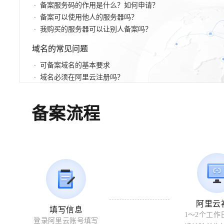
程
公
备案服务码的作用是什么？如何申请？
决
究
公，
与
之
作
PAI
Alibaba
专有云
基于千问大模型等，
100%兼容MyS
校
快
大
AI
大模
序
电
AI智能应用
方
报
限
认
备案可以使用他人的服务器吗？
旅
计
堡
Cloud
创
大
递
合
子
模
应
型原
案
告
时
证
模
划
垒
Consulting
新
我购买的服务器可以让别人备案吗？
一站式AI开发、训练和推
云
容
物
智
合
云
免
型
作
与
限
型
用
生应
机
Partner 合
中
原
器
流
能
同
查
栖
费
云
白
量
模
域名的常见问题
作计划
心
服
构
用
云
生
服
查
客
询
战
试
网
防
皮
积
板
云
解
大
务
务
建
畅
询
服
合
可备案域名的基本要求
略
用
络
火
书
AI
分
建
工
析
数
Kubernetes
Qoder
千
捷
作
参
自动承接线索
新
合
墙
大
加
域名必须在阿里云注册吗？
站
开
DNS
据
版
问
通
HOT
伙
考
老
作
模
倍
物
如何查询域名是否已在阿里云备案？
企
计
ACK
覆盖公网/内网、递归/权威
办
主
伴
千
同
大
定
计
型
NEW
Tableau
算
业
公
提供一站式管理容
面向真实软件
云
AI
机
问
享
模
制
划
科
销
流程常见问题
你的AI工作搭子，
备案流程
订阅
大
服
NEW
登
应
上
安
AI
型
活
建
研
售
最高领取价值200元试用
数
务
万
录
的
Salesforce
全
已在其他接入商备案，接入备案流程是怎样？
用
平
服
站
合
与
万
动
AI空
据
MaxCompute
有
一站式A
合
中
On
台-
务
作
AI
服
如何判断是否涉及前置审批、准备相关资料？
小
中课
开
面向分析的企业级Sa
无
作
国
模
Alibaba
Token
平
产
务
智
堂在
AI
发
AI
界
伶
伙
板
Cloud ISV
Plan
台
备案信息与阿里云账号
品
生
AI
线直
ERP
生
治
看
鹊
应
伴
小
合作计划
百
免
态
NEW
建
播课
产
理
见
管
账号是否需实名认证？认证信息不一致可以吗？
企业级人与Ag
程
用
炼-
费
合
站
CRM
堂
力
平
新
理
序
智能客服
1个账号可以给多个不同主体备案吗？
应
试
作
及
个人版上线、团队版降价；千
低
（旗
先
台
成
力
后
秒
用
OA
用
计
至
舰
服
锋
DataWorks
量
定
为
台
悟
大
阿里云
模
办
千
划
15
1亿+ 大模型 tokens 和 
版）
务
填写信息
先锋实践拓展 
制
Data Agent 驱动的一站式
模
服
版
公
问
1～2个工作
元/
金
小
登录阿里云账号填写
市
型
云端极速 AI 