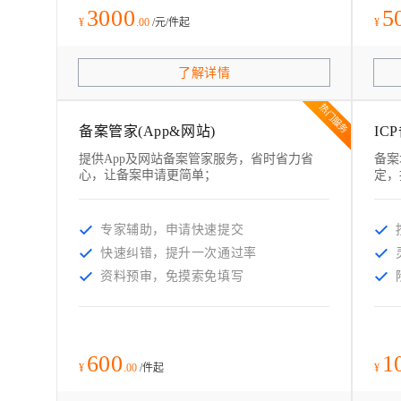
3000
5
¥
.00
/
元/件起
¥
了解详情
热门服务
备案管家(App&网站)
IC
提供App及网站备案管家服务，省时省力省
备案
心，让备案申请更简单；
定，
专家辅助，申请快速提交
快速纠错，提升一次通过率
资料预审，免摸索免填写
600
1
¥
.00
/
件起
¥