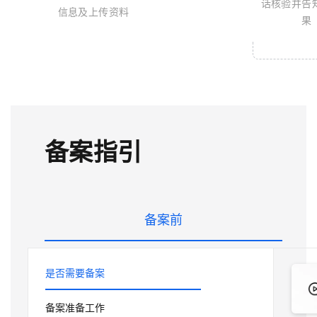
系
AI
务
丰富多元化的应用模
140+云
月
话核验并告
融
飞
云
程
服
信息及上传资料
场
生
统
平
产
伙
送.CN域名，送备案
模
天
果
防
序
务
台-
大
态
品
力
发
伴
火
平
财
模
模
免
Night
解
时
APP
布
墙
台
税
型
型
费
Plan
刻
AI
开发
时
决
云原生的云上边界网络安全
百
管
体
服
试
支
应
刻
方
炼
理
服
验
务
客
用
建
持
用
所见，即是所
-
案
务
平
户
站
Qwen
产品新客免费试用，最长1
400
全
生
台
案
大
系
在线体验全尺寸、多种模态
3.8-
电
AI
妙
态
百
例
模
统
大
Max
话
实
多模态内
伙
炼-
型
Happy
备案指引
模
行
NEW
训
伴
智
系
型
业
广
夜间 5 折，Qwen/Me
营
自
能
列
ACA
生
告
从基础到进阶，
然
体
大
认
态
营
语
模
灵活可视化地构建企业级
证
解
销
言
备案前
型
体
决
处
人
验
新一代 AI 视频生成模型
方
理
工
案
助力企业全员 AI 认知与能
智
数
是否需要备案
开
能
据
发
平
标
者
台
备案准备工作
注
生
PAI