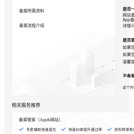
态
AI Native 的
机
是否
备案所需资料
解
器
网站
决
学
Ap
方
备案流程介绍
习
详情
大模型解决方
案
案
是否
AI
开
如果
快
10
多
与
发
如果
速
分
模
AI
和
部
钟
态
智
温馨
AI
署
微
数
能
应
Dify，
调：
据
体
不备
用
高
让
信
进
解
如果
效
0.6B
息
行
这个内
决
应域
搭
模
提
实
方
建
型
取
时
如果
案
AI
媲
音
从文本、图片
相关服务推荐
应
美
视
一次
用
235B
频
超
网站
备案管家（App&网站）
模
通
强
依托云原生高可用架构,实现
规则
型
话
辅
专家辅助快速提交
快速纠错提升通过率
资料预审免
10
助，
用1%尺寸在特定领
构建支持