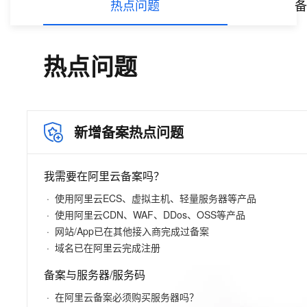
技
全
证
热点问题
推动算力普惠，释放
心
自
伙
实
注
智能体时代全能旗舰模型
Kimi 最新旗舰模
花）
大
Salesforce
镜
创
网络
轻
推
严
安全
术
大
稳定、安全、高
能
AI
助
管理和优化成本
伴
名
册
会
国际版订
技
百炼
入
像
销
新
模
训
量
荐
选
产
服
多元化、高性能、安
环
广
服
HappyHorse-
弹
Qwen3-
信
认
型
阅
术
Qwen3.7-
门
站
助
可观测
练
应
返
售
权
品
务
无
中间件
境
告
上
务
1.1-
性
云
TTS-
用
证
Qwen3.7-
Deepseek-
领
Flash 系列
学
力
营
用
现
益
数
生
影
伙
创
云
热点问题
T2V
计
栖
Flash
分
友
Plus
v4-
先
模型发布
习
计
上云与迁云
企
操
服
计
字
态
云
精选AI
数据库
在
作
短
迁
伴
我
算
大
合
盟
pro
赛
划
业
作
务
划
证
伙
电
线
信
移
图文、视频一
合
会
作
天
稳
合
让文字生成流
信
离线语音
要
能看、能想、能动手的多模
Qoder CN
企业出海
增
至高百万元 Token
系
器
书
伴
脑
AI
推荐新用户得奖励，单订单
服
大数据计算
作
计
域
定
旗舰 MoE 大模型
作
V1.7.0 发布
息
反
值
统
管
用
快速构建应用程序和网站，
OCR
代
务
随时随地安全接
活
AI
最
计
划
可
Token
产
服
政企业务
计
公
馈
云
理
量
文字
维
媒体服务
动
观
新增备案热点问题
建
划
靠
HappyHorse-
Cosyvoi
佳
Qwen3-
WordPress
Plan
品
务
云安全中心
工
云
工
服
加
识别
服
划
短
告
全
测
站
1.1-
V3-
VL-
GLM-
实
模
生
台
AI BAS 智能
单
数
开
务
速
务
信
更
我
企业服务与云通信
云
景
云
安
0 代码专业建
Ubuntu
I2V
Flash
Plus
5.2
型
态
自动化模拟
发
服
践
据
物
（原
计
服
要
存
全
无
多
官
我需要在阿里云备案吗？
订
伙
渗透攻击产
票
务
库
SSL
划
Tuya
务
高校专属算力普惠，学生认
建
储
域名与网站
合
Red
影
网
AI
企
支
图生视频，流
高表现力
视觉 Coding、空间感
1M上下文，专为长
安
阅
伴
品发布
查
魔
RDS
证
物联
云
新老同享
议
合
规
国内短信简单易
Hat
生
使用阿里云ECS、虚拟主机、轻量服务器等产品
公
短
短
业
持
计
工
验
全
书）
网平
搭
全托管，含MySQL、Postgr
上
作
终端用户计算
态
告
剧/
使用阿里云CDN、WAF、DDos、OSS等产品
信
划
作
成
DataWorks
我
免
台阿
分
SUSE
实现全站 HTTPS，呈
春
云
计
合
ModelSco
漫
Wan2.7-
Fun-
天
专
网站/App已在其他接入商完成过备案
台
NEW
合
ChatBI 会话
要
里云
析
人
长
晚
健
费
原
划
Serverless
作
剧
T2V
ASR
气
区
作
域名已在阿里云完成注册
支持上传临
Qwen3.8-Max 
投
版
师
工
Qoder
康
生
计
试
VPN
魔搭
AI助力短剧
预
建
伙
时文件分析
云
诉
数
报
智
状
数
开发工具
面向真实软件的智能
划
服
ModelScope
用
报
文戏情感细腻
支持中英
备案与服务器/服务码
蓝
千
伴
上
站
据
告
能
态
据
SSL
务
AI
查
凌
问
培
奥
库
平
Salesforce
小
Qoder
库
证
迁移与运维管理
实
办
在阿里云备案必须购买服务器吗？
询
解
OA
研
办
训
运
合
台
On
CN
PolarDB
高
书
践