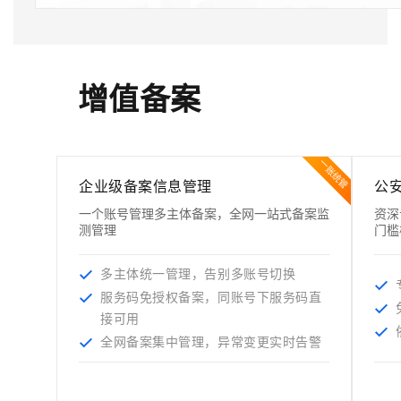
分
Bolt.diy
钟
即
一
构
在
刻
步
建
聊
拥
搞
大
天
有
定
模
增值备案
系
DeepSeek-
创
型
统
R1
意
应
中
满
建
用
增
血
站
的
一账统管
加
版
安
通过自然语言
企业级备案信息管理
公
一
全
多种方案随心选，轻松解
个
防
一个账号管理多主体备案，全网一站式备案监
资深
AI
护
测管理
门槛
助
体
手
系
多主体统一管理，告别多账号切换
在企业官网、通讯软件中为客
通过阿里
服务码免授权备案，同账号下服务码直
接可用
全网备案集中管理，异常变更实时告警